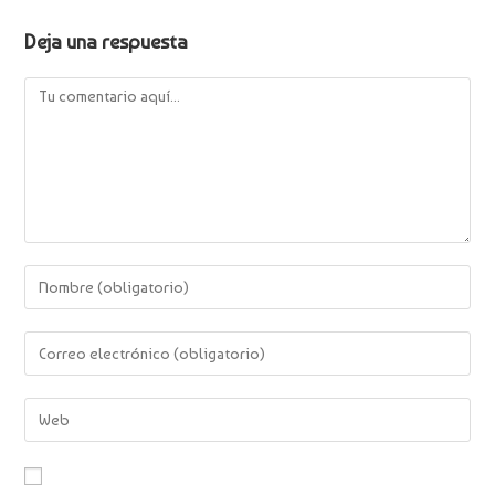
Deja una respuesta
Comentario
Introduce
tu
nombre
Introduce
o
tu
nombre
dirección
de
Introduce
de
usuario
la
correo
para
URL
electrónico
comentar
de