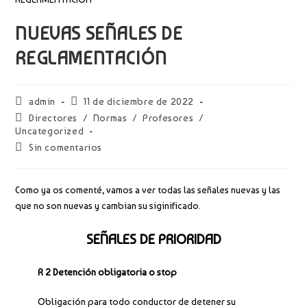
NUEVAS SEÑALES DE
REGLAMENTACIÓN
Autor
Publicación
admin
11 de diciembre de 2022
de
de
Categoría
Directores
/
Normas
/
Profesores
/
la
la
de
Uncategorized
entrada:
entrada:
la
Comentarios
Sin comentarios
entrada:
de
la
entrada:
Como ya os comenté, vamos a ver todas las señales nuevas y las
que no son nuevas y cambian su siginificado.
SEÑALES DE PRIORIDAD
R 2 Detención obligatoria o stop
Obligación para todo conductor de detener su