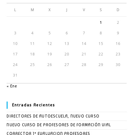
L
M
X
J
V
S
D
1
2
3
4
5
6
7
8
9
10
11
12
13
14
15
16
17
18
19
20
21
22
23
24
25
26
27
28
29
30
31
« Ene
Entradas Recientes
DIRECTORES DE AUTOESCUELA, NUEVO CURSO
NUEVO CURSO DE PROFESORES DE FORMACIÓN VIAL
CORRECTOR 1ª EVALUACION PROFESORES