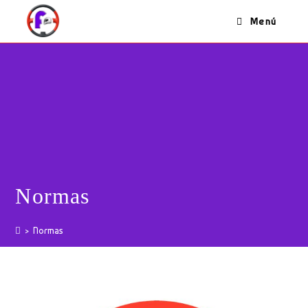
Ir
Menú
al
contenido
Normas
>
Normas