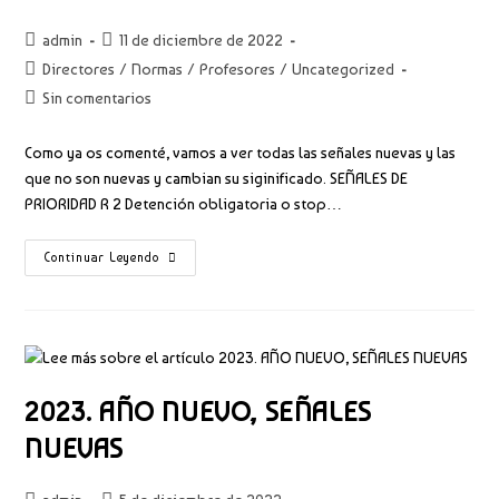
Autor
Publicación
admin
11 de diciembre de 2022
de
de
Categoría
Directores
/
Normas
/
Profesores
/
Uncategorized
la
la
de
Comentarios
Sin comentarios
entrada:
entrada:
la
de
entrada:
la
Como ya os comenté, vamos a ver todas las señales nuevas y las
entrada:
que no son nuevas y cambian su siginificado. SEÑALES DE
PRIORIDAD R 2 Detención obligatoria o stop…
NUEVAS
Continuar Leyendo
SEÑALES
DE
REGLAMENTACIÓN
2023. AÑO NUEVO, SEÑALES
NUEVAS