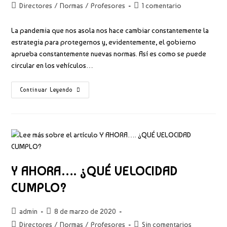
de
de
Categoría
Comentarios
Directores
/
Normas
/
Profesores
1 comentario
la
la
de
de
entrada:
entrada:
la
la
La pandemia que nos asola nos hace cambiar constantemente la
entrada:
entrada:
estrategia para protegernos y, evidentemente, el gobierno
aprueba constantemente nuevas normas. Así es como se puede
circular en los vehículos…
ASÍ
Continuar Leyendo
SE
CIRCULA
EN
LA
FASE
1
DEL
DESCONFINAMIENTO
Y AHORA…. ¿QUÉ VELOCIDAD
CUMPLO?
Autor
Publicación
admin
8 de marzo de 2020
de
de
Categoría
Comentarios
Directores
/
Normas
/
Profesores
Sin comentarios