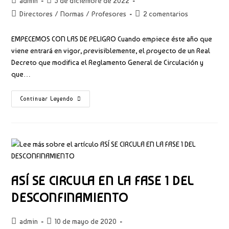
Autor
Publicación
admin
5 de diciembre de 2022
de
de
Categoría
Comentarios
Directores
/
Normas
/
Profesores
2 comentarios
la
la
de
de
entrada:
entrada:
la
la
EMPECEMOS CON LAS DE PELIGRO Cuando empiece éste año que
entrada:
entrada:
viene entrará en vigor, previsiblemente, el proyecto de un Real
Decreto que modifica el Reglamento General de Circulación y
que…
2023.
Continuar Leyendo
AÑO
NUEVO,
SEÑALES
NUEVAS
ASÍ SE CIRCULA EN LA FASE 1 DEL
DESCONFINAMIENTO
Autor
Publicación
admin
10 de mayo de 2020