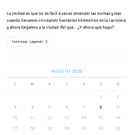
la
la
de
de
entrada:
entrada:
la
la
La verdad es que no es fácil a veces entender las normas y mas
entrada:
entrada:
cuando llevamos circulando bastantes kilómetros en la carretera
y ahora llegamos a la ciudad. Así que... ¿Y ahora que hago?
Y
Continuar Leyendo
AHORA….
¿QUÉ
VELOCIDAD
CUMPLO?
AGOSTO 2026
L
M
X
J
V
S
D
1
2
3
4
5
6
7
8
9
10
11
12
13
14
15
16
17
18
19
20
21
22
23