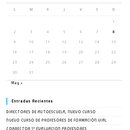
L
M
X
J
V
S
D
1
2
3
4
5
6
7
8
9
10
11
12
13
14
15
16
17
18
19
20
21
22
23
24
25
26
27
28
29
30
31
May »
Entradas Recientes
DIRECTORES DE AUTOESCUELA, NUEVO CURSO
NUEVO CURSO DE PROFESORES DE FORMACIÓN VIAL
CORRECTOR 1ª EVALUACION PROFESORES