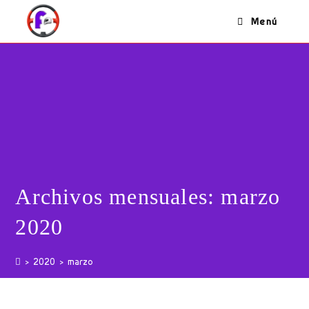
Ir
Menú
al
contenido
Archivos mensuales: marzo
2020
>
2020
>
marzo