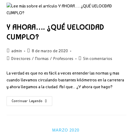
Y AHORA…. ¿QUÉ VELOCIDAD
CUMPLO?
Autor
Publicación
admin
8 de marzo de 2020
de
de
Categoría
Comentarios
Directores
/
Normas
/
Profesores
Sin comentarios
la
la
de
de
entrada:
entrada:
la
la
La verdad es que no es fácil a veces entender las normas y mas
entrada:
entrada:
cuando llevamos circulando bastantes kilómetros en la carretera
y ahora llegamos a la ciudad. Así que... ¿Y ahora que hago?
Y
Continuar Leyendo
AHORA….
¿QUÉ
VELOCIDAD
CUMPLO?
MARZO 2020