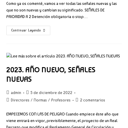
la
Como ya os comenté, vamos a ver todas las señales nuevas y las
entrada:
que no son nuevas y cambian su siginificado. SEÑALES DE
PRIORIDAD R 2 Detención obligatoria o stop…
NUEVAS
Continuar Leyendo
SEÑALES
DE
REGLAMENTACIÓN
2023. AÑO NUEVO, SEÑALES
NUEVAS
Autor
Publicación
admin
5 de diciembre de 2022
de
de
Categoría
Comentarios
Directores
/
Normas
/
Profesores
2 comentarios
la
la
de
de
entrada:
entrada:
la
la
EMPECEMOS CON LAS DE PELIGRO Cuando empiece éste año que
entrada:
entrada:
viene entrará en vigor, previsiblemente, el proyecto de un Real
Decreto que modifica el Reglamento General de Circulación y