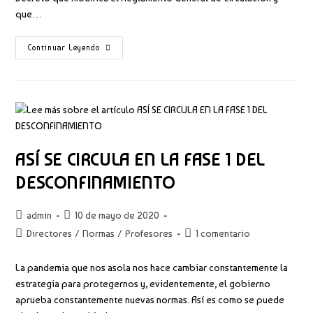
que…
2023.
Continuar Leyendo
AÑO
NUEVO,
SEÑALES
NUEVAS
ASÍ SE CIRCULA EN LA FASE 1 DEL
DESCONFINAMIENTO
Autor
Publicación
admin
10 de mayo de 2020
de
de
Categoría
Comentarios
Directores
/
Normas
/
Profesores
1 comentario
la
la
de
de
entrada:
entrada:
la
la
La pandemia que nos asola nos hace cambiar constantemente la
entrada:
entrada:
estrategia para protegernos y, evidentemente, el gobierno
aprueba constantemente nuevas normas. Así es como se puede