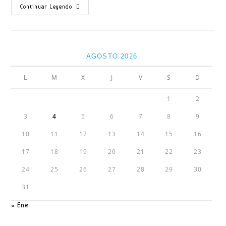
Y
Continuar Leyendo
AHORA….
¿QUÉ
VELOCIDAD
CUMPLO?
AGOSTO 2026
L
M
X
J
V
S
D
1
2
3
4
5
6
7
8
9
10
11
12
13
14
15
16
17
18
19
20
21
22
23
24
25
26
27
28
29
30
31
« Ene