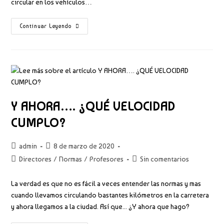
circular en los vehículos…
ASÍ
Continuar Leyendo
SE
CIRCULA
EN
LA
FASE
1
DEL
DESCONFINAMIENTO
Y AHORA…. ¿QUÉ VELOCIDAD
CUMPLO?
Autor
Publicación
admin
8 de marzo de 2020
de
de
Categoría
Comentarios
Directores
/
Normas
/
Profesores
Sin comentarios
la
la
de
de
entrada:
entrada:
la
la
La verdad es que no es fácil a veces entender las normas y mas
entrada:
entrada:
cuando llevamos circulando bastantes kilómetros en la carretera
y ahora llegamos a la ciudad. Así que... ¿Y ahora que hago?