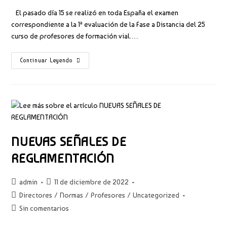
entrada:
entrada:
la
la
El pasado día 15 se realizó en toda España el examen
entrada:
entrada:
correspondiente a la 1ª evaluación de la Fase a Distancia del 25
curso de profesores de formación vial.…
CORRECTOR
Continuar Leyendo
1ª
EVALUACION
PROFESORES
NUEVAS SEÑALES DE
REGLAMENTACIÓN
Autor
Publicación
admin
11 de diciembre de 2022
de
de
Categoría
Directores
/
Normas
/
Profesores
/
Uncategorized
la
la
de
Comentarios
Sin comentarios
entrada:
entrada:
la
de
entrada: