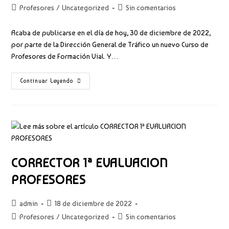
de
de
Categoría
Comentarios
Profesores
/
Uncategorized
Sin comentarios
la
la
de
de
entrada:
entrada:
la
la
Acaba de publicarse en el día de hoy, 30 de diciembre de 2022,
entrada:
entrada:
por parte de la Dirección General de Tráfico un nuevo Curso de
Profesores de Formación Vial. Y…
NUEVO
Continuar Leyendo
CURSO
DE
PROFESORES
DE
FORMACIÓN
VIAL
CORRECTOR 1ª EVALUACION
PROFESORES
Autor
Publicación
admin
18 de diciembre de 2022
de
de
Categoría
Comentarios
Profesores
/
Uncategorized
Sin comentarios
la
la
de
de