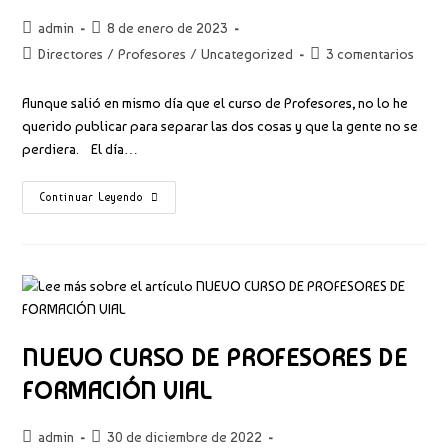
Autor
Publicación
admin
8 de enero de 2023
de
de
Categoría
Comentarios
Directores
/
Profesores
/
Uncategorized
3 comentarios
la
la
de
de
entrada:
entrada:
la
la
Aunque salió en mismo día que el curso de Profesores, no lo he
entrada:
entrada:
querido publicar para separar las dos cosas y que la gente no se
perdiera. El día…
DIRECTORES
Continuar Leyendo
DE
AUTOESCUELA,
NUEVO
CURSO
NUEVO CURSO DE PROFESORES DE
FORMACIÓN VIAL
Autor
Publicación
admin
30 de diciembre de 2022